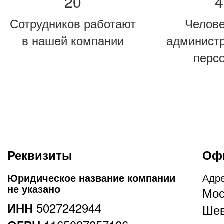
20
4
Сотрудников работают
Челов
в нашей компании
админист
перс
Реквизиты
Оф
Юридическое название компании
Адр
не указано
Мос
5027242944
ИНН
Шев