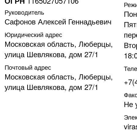
1165027057106
ОГРН
Реж
Руководитель
Пон
Сафонов Алексей Геннадьевич
Пят
пер
Юридический адрес
Московская область, Люберцы,
Вто
улица Шевлякова, дом 27/1
18:
Почтовый адрес
Тел
Московская область, Люберцы,
+7(
улица Шевлякова, дом 27/1
Фак
Не 
Элек
vir