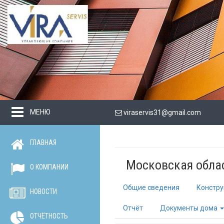
МЕНЮ
viraservis31@gmail.com
ГЛАВНАЯ
Московская облас
О КОМПАНИИ
Общие сведения
Констру
НОВОСТИ
Отчёт
Документы дома
ОТЧЁТНОСТЬ